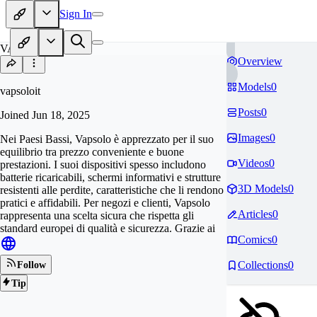
Sign In
VA
Overview
Models
0
vapsoloit
Posts
0
Joined
Jun 18, 2025
Images
0
Nei Paesi Bassi, Vapsolo è apprezzato per il suo
equilibrio tra prezzo conveniente e buone
Videos
0
prestazioni. I suoi dispositivi spesso includono
batterie ricaricabili, schermi informativi e strutture
3D Models
0
resistenti alle perdite, caratteristiche che li rendono
pratici e affidabili. Per negozi e clienti, Vapsolo
Articles
0
rappresenta una scelta sicura che rispetta gli
standard europei di qualità e sicurezza. Grazie ai
Comics
0
Collections
0
Follow
Tip