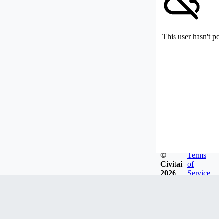
This user hasn't p
©
Terms
Civitai
of
2026
Service