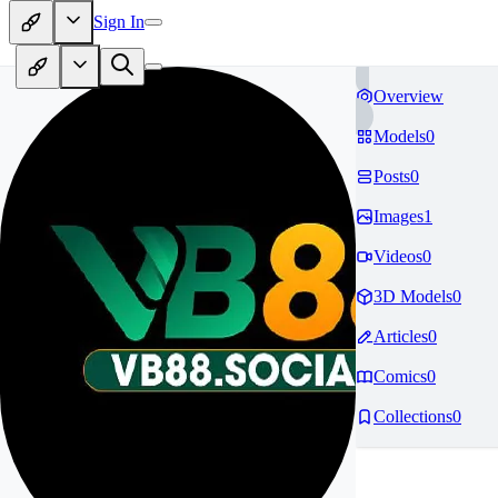
Sign In
Overview
Models
0
Posts
0
Images
1
Videos
0
3D Models
0
Articles
0
Comics
0
Collections
0