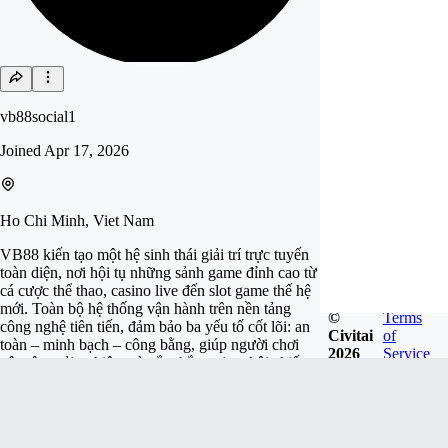
vb88social1
Joined
Apr 17, 2026
Ho Chi Minh, Viet Nam
VB88 kiến tạo một hệ sinh thái giải trí trực tuyến
toàn diện, nơi hội tụ những sảnh game đỉnh cao từ
cá cược thể thao, casino live đến slot game thế hệ
mới. Toàn bộ hệ thống vận hành trên nền tảng
©
Terms
công nghệ tiên tiến, đảm bảo ba yếu tố cốt lõi: an
Civitai
of
toàn – minh bạch – công bằng, giúp người chơi
2026
Service
yên tâm trải nghiệm và nắm bắt mọi cơ hội chiến
thắng với tỷ lệ trả thưởng vượt trội
Follow