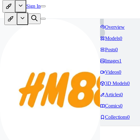
Sign In
Overview
Models
0
Posts
0
Images
1
Videos
0
3D Models
0
Articles
0
Comics
0
Collections
0