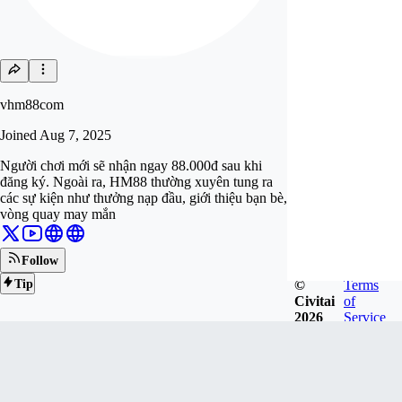
vhm88com
Joined
Aug 7, 2025
Người chơi mới sẽ nhận ngay 88.000đ sau khi
đăng ký. Ngoài ra, HM88 thường xuyên tung ra
các sự kiện như thưởng nạp đầu, giới thiệu bạn bè,
vòng quay may mắn
Follow
©
Terms
Tip
Civitai
of
2026
Service