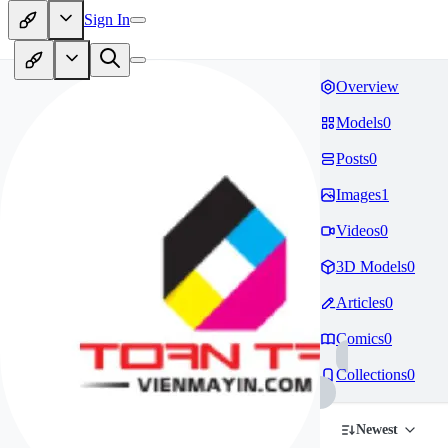
Sign In
Overview
Models
0
Posts
0
Images
1
Videos
0
3D Models
0
Articles
0
Comics
0
Collections
0
Newest