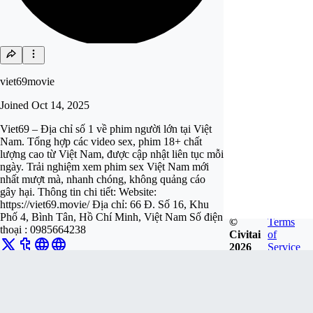
viet69movie
Joined
Oct 14, 2025
Viet69 – Địa chỉ số 1 về phim người lớn tại Việt
Nam. Tổng hợp các video sex, phim 18+ chất
lượng cao từ Việt Nam, được cập nhật liên tục mỗi
ngày. Trải nghiệm xem phim sex Việt Nam mới
nhất mượt mà, nhanh chóng, không quảng cáo
gây hại. Thông tin chi tiết: Website:
https://viet69.movie/ Địa chỉ: 66 Đ. Số 16, Khu
Phố 4, Bình Tân, Hồ Chí Minh, Việt Nam Số điện
©
Terms
thoại : 0985664238
Civitai
of
2026
Service
Follow
Tip