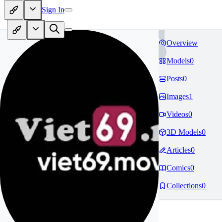
Sign In
Overview
Models
0
Posts
0
Images
1
Videos
0
3D Models
0
Articles
0
Comics
0
Collections
0