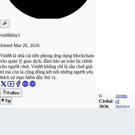
vin88day1
Joined
Mar 26, 2026
Vin88 là nhà cái tiên phong ứng dụng blockchain
vào quản lý giao dịch, đảm bảo an toàn tài chính
cho người chơi. Vin88 không chỉ là sân chơi giải
trí mà còn là cộng đồng kết nối những người yêu
thích sự mạo hiểm đầy thú vị.
Follow
©
Terms
Civitai
of
Tip
2026
Service