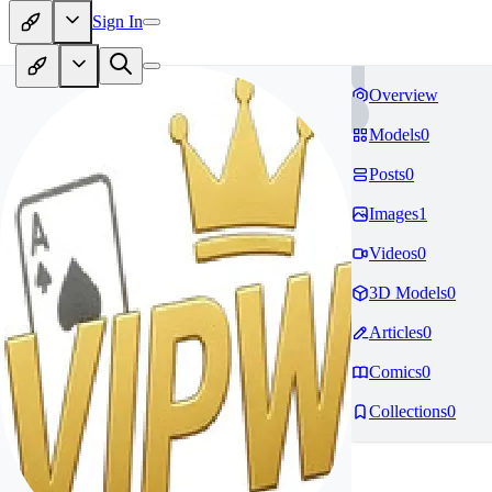
Sign In
Overview
Models
0
Posts
0
Images
1
Videos
0
3D Models
0
Articles
0
Comics
0
Collections
0