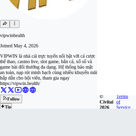
vipwinhealth
Joined
May 4, 2026
VIPWIN là nhà cái trực tuyến nổi bật với cá cược
thể thao, casino live, slot game, bắn cá, xổ số và
game bài đổi thưởng đa dạng. Hệ thống bảo mật
an toàn, nạp rút minh bạch cùng nhiều khuyến mãi
hấp dẫn cho hội viên, tham gia ngay
https://vipwin.health/
©
Terms
Follow
Civitai
of
2026
Service
Tip