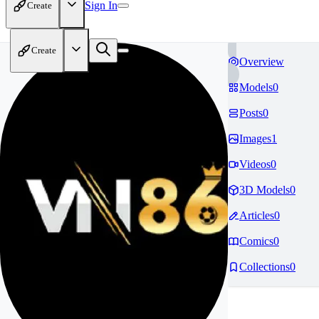
Sign In
Create
Create
Overview
Models
0
Posts
0
Images
1
Videos
0
3D Models
0
Articles
0
Comics
0
Collections
0