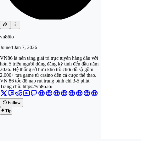
vn86io
Joined
Jan 7, 2026
VN86 là nền tảng giải trí trực tuyến hàng đầu với
hơn 5 triệu người dùng đăng ký tính đến đầu năm
2026. Hệ thống sở hữu kho trò chơi đồ sộ gồm
2.000+ tựa game từ casino đến cá cược thể thao.
VN 86 tốc độ nạp rút trung bình chỉ 3-5 phút.
Trang chủ: https://vn86.io/
Follow
Tip