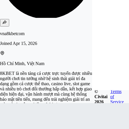
vna8kbetcom
Joined
Apr 15, 2026
Hồ Chí Minh, Việt Nam
8KBET là nền tảng cá cược trực tuyến được nhiều
người chơi tin tưởng nhờ hệ sinh thái giải trí đa
dạng gồm cá cược thể thao, casino live, slot game
và nhiều trò chơi đổi thưởng hấp dẫn, kết hợp giao
©
Terms
diện hiện đại, vận hành mượt mà cùng hệ thống
Civitai
of
bảo mật tiên tiến, mang đến trải nghiệm giải trí an
2026
Service
toàn và chuyên nghiệp. - Website:
https://vna8kbet.com/ - SDT: 0912585994
Follow