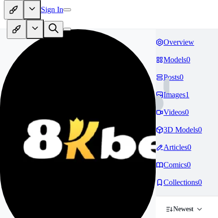
Sign In
Overview
Models
0
Posts
0
Images
1
Videos
0
3D Models
0
Articles
0
Comics
0
Collections
0
Newest