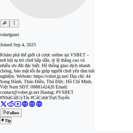
vsbetjpnet
Joined
Sep 4, 2025
Khám phá thế giới cá cược online tại VSBET –
nơi hội tụ trò chơi hấp dẫn, tỷ lệ thắng cao và
nhiều ưu đãi đặc biệt. Hệ thống giao dịch nhanh
chóng, bảo mật tối đa giúp người chơi yên tâm trải
nghiệm. Website: https://vsbet.jp.net/ Địa chỉ: 44
Song Hành, Thảo Điền, Thủ Đức, Hồ Chí Minh,
Việt Nam SĐT: 0988142420 Email:
contact@vsbet.jp.net
Hastag: #VSBET
#NhàCáiUyTín #CáCượcTrựcTuyến
Follow
Tip