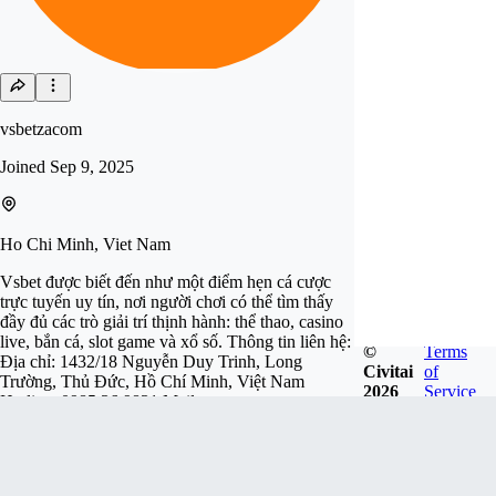
vsbetzacom
Joined
Sep 9, 2025
Ho Chi Minh, Viet Nam
Vsbet được biết đến như một điểm hẹn cá cược
trực tuyến uy tín, nơi người chơi có thể tìm thấy
đầy đủ các trò giải trí thịnh hành: thể thao, casino
live, bắn cá, slot game và xổ số. Thông tin liên hệ:
©
Terms
Địa chỉ: 1432/18 Nguyễn Duy Trinh, Long
Civitai
of
Trường, Thủ Đức, Hồ Chí Minh, Việt Nam
2026
Service
Hotline: 0985 36 9831 Mail:
vsbetzacom@gmail.com
Hashtag, tags: #vsbet
#vsbetzacom #trangchuvsbet #linkvaovsbet
#nhacaiv