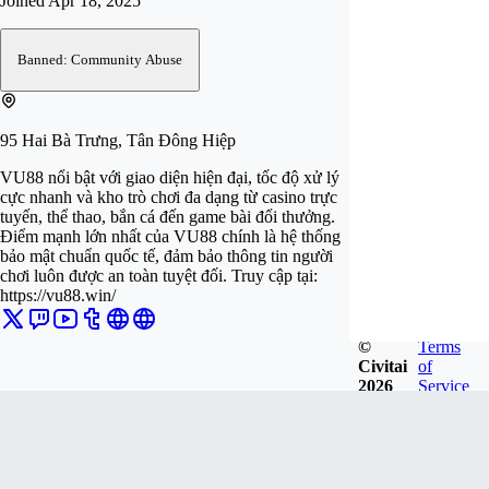
Joined
Apr 18, 2025
Banned: Community Abuse
95 Hai Bà Trưng, Tân Đông Hiệp
VU88 nổi bật với giao diện hiện đại, tốc độ xử lý
cực nhanh và kho trò chơi đa dạng từ casino trực
tuyến, thể thao, bắn cá đến game bài đổi thưởng.
Điểm mạnh lớn nhất của VU88 chính là hệ thống
bảo mật chuẩn quốc tế, đảm bảo thông tin người
chơi luôn được an toàn tuyệt đối. Truy cập tại:
https://vu88.win/
©
Terms
Civitai
of
2026
Service