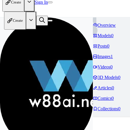
Sign In
Create
Create
Overview
Models
0
Posts
0
Images
1
Videos
0
3D Models
0
Articles
0
Comics
0
Collections
0