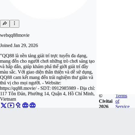
webqq88movie
Joined
Jan 29, 2026
"QQ88 là nền tảng giải trí trực tuyến đa dạng,
mang đến cho người chơi những trò chơi sáng tạo
và hấp dẫn, giúp khám phá thế giới giải trí đầy
màu sắc. Với giao diện thân thiện và dễ sử dụng,
QQ88 cam kết mang đến trải nghiệm thư giãn và
thú vị cho mọi người. - Website:
https://qq88.movie/ - SDT: 0912985989 - Địa chỉ:
117 Tôn Đản, Phường 14, Quận 4, Hồ Chí Minh,
©
Terms
Vietnam
Civitai
of
2026
Service
Follow
Tip