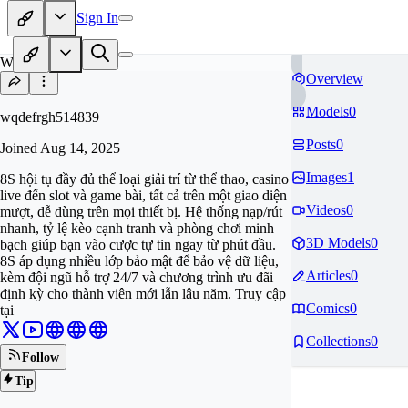
Sign In
WQ
Overview
Models
0
wqdefrgh514839
Posts
0
Joined
Aug 14, 2025
Images
1
8S hội tụ đầy đủ thể loại giải trí từ thể thao, casino
live đến slot và game bài, tất cả trên một giao diện
Videos
0
mượt, dễ dùng trên mọi thiết bị. Hệ thống nạp/rút
nhanh, tỷ lệ kèo cạnh tranh và phòng chơi minh
3D Models
0
bạch giúp bạn vào cược tự tin ngay từ phút đầu.
8S áp dụng nhiều lớp bảo mật để bảo vệ dữ liệu,
Articles
0
kèm đội ngũ hỗ trợ 24/7 và chương trình ưu đãi
định kỳ cho thành viên mới lẫn lâu năm. Truy cập
Comics
0
tại
Collections
0
Follow
Tip