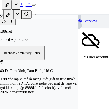
Sign In
X8
Overview
x88snet
Joined
Apr 9, 2026
Banned: Community Abuse
This user account 
40 Đ. Tam Bình, Tam Bình, Hồ C
X88 xác lập vị thế là mạng lưới giải trí trực tuyến
chính thống sở hữu công nghệ bảo mật đa tầng và
gói khởi nghiệp 8888K dành cho hội viên mới
2026. https://x88s.net/