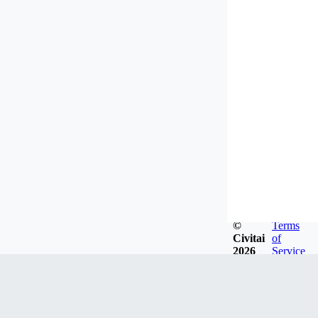
©
Terms
Civitai
of
2026
Service