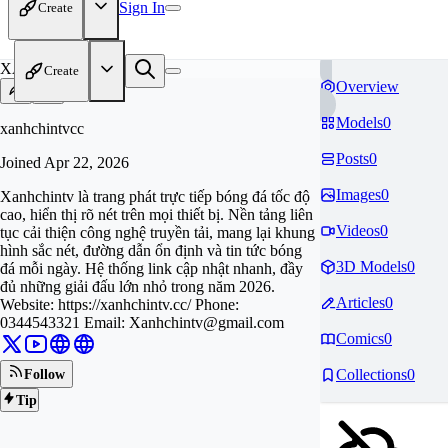
Sign In
Create
XA
Create
Overview
Models
0
xanhchintvcc
Posts
0
Joined
Apr 22, 2026
Images
0
Xanhchintv là trang phát trực tiếp bóng đá tốc độ
cao, hiển thị rõ nét trên mọi thiết bị. Nền tảng liên
Videos
0
tục cải thiện công nghệ truyền tải, mang lại khung
hình sắc nét, đường dẫn ổn định và tin tức bóng
3D Models
0
đá mỗi ngày. Hệ thống link cập nhật nhanh, đầy
đủ những giải đấu lớn nhỏ trong năm 2026.
Articles
0
Website: https://xanhchintv.cc/ Phone:
0344543321 Email:
Xanhchintv@gmail.com
Comics
0
Collections
0
Follow
Tip