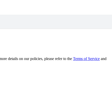
re details on our policies, please refer to the
Terms of Service
and
.