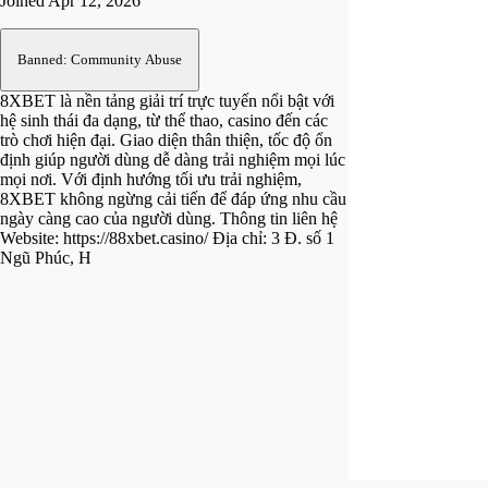
Joined
Apr 12, 2026
Banned: Community Abuse
8XBET là nền tảng giải trí trực tuyến nổi bật với
hệ sinh thái đa dạng, từ thể thao, casino đến các
trò chơi hiện đại. Giao diện thân thiện, tốc độ ổn
định giúp người dùng dễ dàng trải nghiệm mọi lúc
mọi nơi. Với định hướng tối ưu trải nghiệm,
8XBET không ngừng cải tiến để đáp ứng nhu cầu
ngày càng cao của người dùng. Thông tin liên hệ
Website: https://88xbet.casino/ Địa chỉ: 3 Đ. số 1
Ngũ Phúc, H