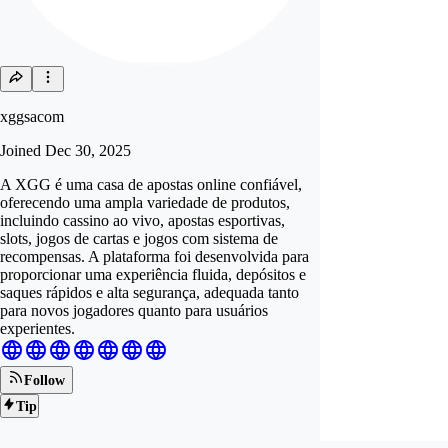
xggsacom
Joined
Dec 30, 2025
A XGG é uma casa de apostas online confiável,
oferecendo uma ampla variedade de produtos,
incluindo cassino ao vivo, apostas esportivas,
slots, jogos de cartas e jogos com sistema de
recompensas. A plataforma foi desenvolvida para
proporcionar uma experiência fluida, depósitos e
saques rápidos e alta segurança, adequada tanto
para novos jogadores quanto para usuários
experientes.
Follow
Tip