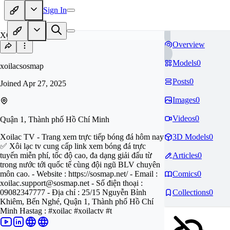
Sign In
XO
Overview
Models
0
xoilacsosmap
Posts
0
Joined
Apr 27, 2025
Images
0
Videos
0
Quận 1, Thành phố Hồ Chí Minh
Xoilac TV - Trang xem trực tiếp bóng đá hôm nay
3D Models
0
✅ Xôi lạc tv cung cấp link xem bóng đá trực
tuyến miễn phí, tốc độ cao, đa dạng giải đấu từ
Articles
0
trong nước tới quốc tế cùng đội ngũ BLV chuyên
môn cao. - Website : https://sosmap.net/ - Email :
Comics
0
xoilac.support@sosmap.net
- Số điện thoại :
09082347777 - Địa chỉ : 25/15 Nguyễn Bỉnh
Collections
0
Khiêm, Bến Nghé, Quận 1, Thành phố Hồ Chí
Minh Hastag : #xoilac #xoilactv #t