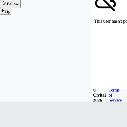
Follow
Tip
This user hasn't p
©
Terms
Civitai
of
2026
Service