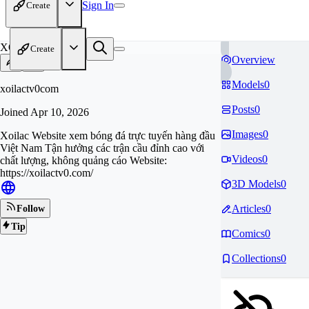
Sign In
Create
XO
Create
Overview
Models
0
xoilactv0com
Posts
0
Joined
Apr 10, 2026
Images
0
Xoilac Website xem bóng đá trực tuyến hàng đầu
Việt Nam Tận hưởng các trận cầu đỉnh cao với
Videos
0
chất lượng, không quảng cáo Website:
https://xoilactv0.com/
3D Models
0
Articles
0
Follow
Tip
Comics
0
Collections
0