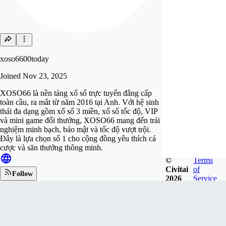
xoso6600today
Joined
Nov 23, 2025
XOSO66 là nền tảng xổ số trực tuyến đẳng cấp
toàn cầu, ra mắt từ năm 2016 tại Anh. Với hệ sinh
thái đa dạng gồm xổ số 3 miền, xổ số tốc độ, VIP
và mini game đổi thưởng, XOSO66 mang đến trải
nghiệm minh bạch, bảo mật và tốc độ vượt trội.
Đây là lựa chọn số 1 cho cộng đồng yêu thích cá
cược và săn thưởng thông minh.
©
Terms
Civitai
of
Follow
2026
Service
Tip