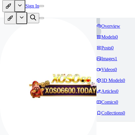
Sign In
Overview
Models
0
Posts
0
Images
1
Videos
0
3D Models
0
Articles
0
Comics
0
Collections
0