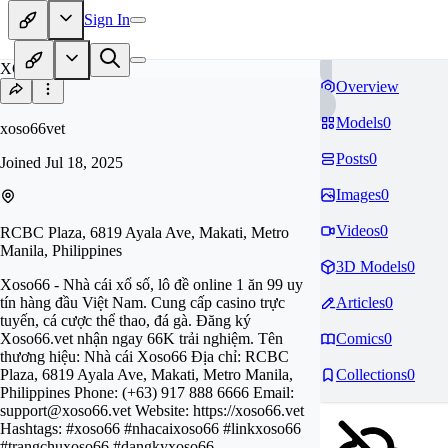
Sign In
XO
Overview
Models
0
xoso66vet
Posts
0
Joined
Jul 18, 2025
Images
0
Videos
0
RCBC Plaza, 6819 Ayala Ave, Makati, Metro
Manila, Philippines
3D Models
0
Xoso66 - Nhà cái xổ số, lô đề online 1 ăn 99 uy
tín hàng đầu Việt Nam. Cung cấp casino trực
Articles
0
tuyến, cá cược thể thao, đá gà. Đăng ký
Xoso66.vet nhận ngay 66K trải nghiệm. Tên
Comics
0
thương hiệu: Nhà cái Xoso66 Địa chỉ: RCBC
Plaza, 6819 Ayala Ave, Makati, Metro Manila,
Collections
0
Philippines Phone: (+63) 917 888 6666 Email:
support@xoso66.vet
Website: https://xoso66.vet
Hashtags: #xoso66 #nhacaixoso66 #linkxoso66
#trangchuxoso66 #dangkyxoso66