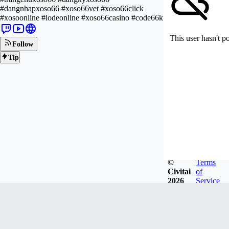
#dangnhapxoso66 #xoso66vet #xoso66click
#xosoonline #lodeonline #xoso66casino #code66k
This user hasn't p
Follow
Tip
©
Terms
Civitai
of
2026
Service