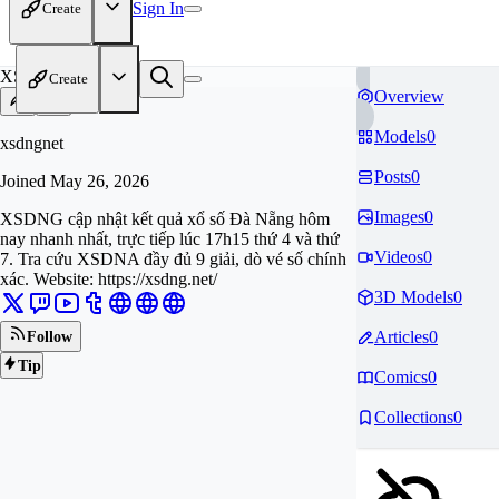
Sign In
Create
XS
Create
Overview
Models
0
xsdngnet
Posts
0
Joined
May 26, 2026
Images
0
XSDNG cập nhật kết quả xổ số Đà Nẵng hôm
nay nhanh nhất, trực tiếp lúc 17h15 thứ 4 và thứ
Videos
0
7. Tra cứu XSDNA đầy đủ 9 giải, dò vé số chính
xác. Website: https://xsdng.net/
3D Models
0
Articles
0
Follow
Tip
Comics
0
Collections
0