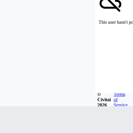
This user hasn't p
©
Terms
Civitai
of
2026
Service