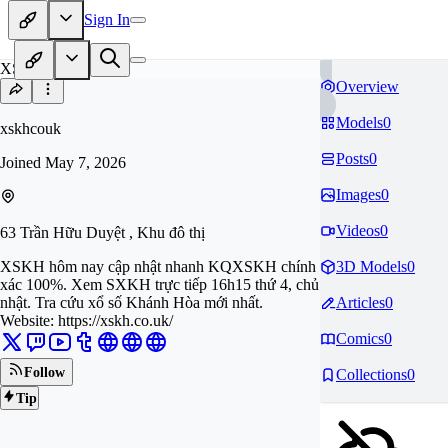
Sign In
XS
Overview
Models
0
xskhcouk
Posts
0
Joined
May 7, 2026
Images
0
Videos
0
63 Trần Hữu Duyệt , Khu đô thị
XSKH hôm nay cập nhật nhanh KQXSKH chính
3D Models
0
xác 100%. Xem SXKH trực tiếp 16h15 thứ 4, chủ
nhật. Tra cứu xổ số Khánh Hòa mới nhất.
Articles
0
Website: https://xskh.co.uk/
Comics
0
Follow
Collections
0
Tip