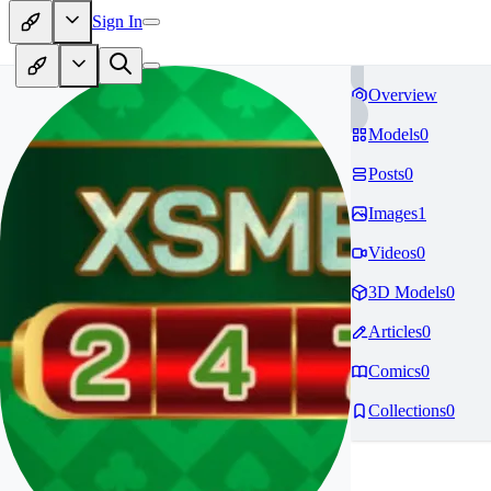
Sign In
Overview
Models
0
Posts
0
Images
1
Videos
0
3D Models
0
Articles
0
Comics
0
Collections
0