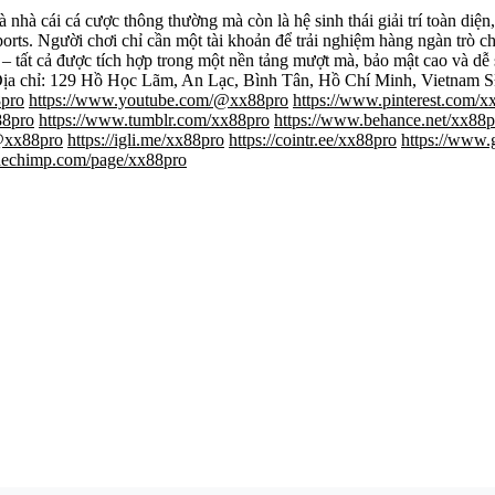
 nhà cái cá cược thông thường mà còn là hệ sinh thái giải trí toàn di
s. Người chơi chỉ cần một tài khoản để trải nghiệm hàng ngàn trò chơi 
 – tất cả được tích hợp trong một nền tảng mượt mà, bảo mật cao và 
ịa chỉ: 129 Hồ Học Lãm, An Lạc, Bình Tân, Hồ Chí Minh, Vietnam 
8pro
https://www.youtube.com/@xx88pro
https://www.pinterest.com/x
x88pro
https://www.tumblr.com/xx88pro
https://www.behance.net/xx88p
/@xx88pro
https://igli.me/xx88pro
https://cointr.ee/xx88pro
https://www.
dechimp.com/page/xx88pro