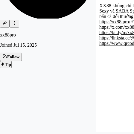
XX88 không chỉ là
Sexy và SABA Sport
bắn cá đổi thưởng
https://xx88.pro/
Đ
https://x.com/xx8
https://bit.ly/m/x
xx88pro
https://linksta.cc
https://www.qrco
Joined
Jul 15, 2025
Follow
Tip