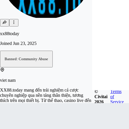
xx88today
Joined
Jun 23, 2025
Banned: Community Abuse
viet nam
XX88.today mang đến trải nghiệm cá cược
©
Terms
chuyên nghiệp qua nền tảng thân thiện, tương
Civitai
of
thích trên mọi thiết bị. Từ thể thao, casino live đến
2026
Service
bắn cá đổi thưởng, tất cả đều được cập nhật liên
tục cùng tỷ lệ trả thưởng cạnh tranh. Đội ngũ hỗ
trợ khách hàng hoạt động 24/7 giúp người chơi an
tâm tham gia mọi lúc. Thương hiệu: XX88
Website: https://xx88.today/ Email: