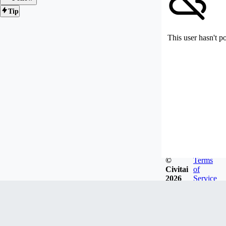
Tip
This user hasn't p
©
Terms
Civitai
of
2026
Service