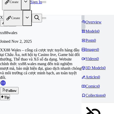
Sign In
Create
XX
Create
Overview
Models
0
xx88wales
Posts
0
Joined
Nov 2, 2025
Images
0
XX88 Wales – cổng cá cược trực tuyến hàng đầu
tại Châu Âu, nơi hội tụ Casino live, Game bài đổi
Videos
0
thưởng, Thể thao và Xổ số đa dạng. Website
chính thức xx88.wales mang đến trải nghiệm
3D Models
0
mượt mà, bảo mật hiện đại, giao dịch nhanh chóng
và môi trường cá cược minh bạch, an toàn tuyệt
Articles
0
đối.
Comics
0
Follow
Collections
0
Tip