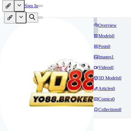
Sign In
Overview
Models
0
Posts
0
Images
1
Videos
0
3D Models
0
Articles
0
Comics
0
Collections
0