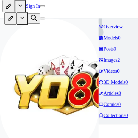
Sign In
Overview
Models
0
Posts
0
Images
2
Videos
0
3D Models
0
Articles
0
Comics
0
Collections
0