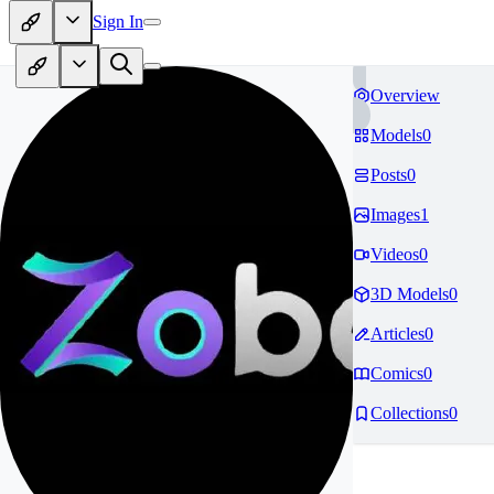
Sign In
Overview
Models
0
Posts
0
Images
1
Videos
0
3D Models
0
Articles
0
Comics
0
Collections
0