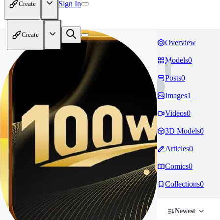
Sign In
Create
Create
Overview
Models
0
Posts
0
Images
1
Videos
0
3D Models
0
Articles
0
Comics
0
Collections
0
Newest