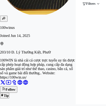
Filters
100winus
Joined
Jun 14, 2025
203/10 Đ. Lý Thường Kiệt, Phườ
100WIN là nhà cái cá cược trực tuyến uy tín được
cấp phép hoạt động hợp pháp, cung cấp đa dạng
sản phẩm giải trí như thể thao, casino, bắn cá, xổ
số và game bài đổi thưởng.. Website:
https://100win.us/
Follow
Tip