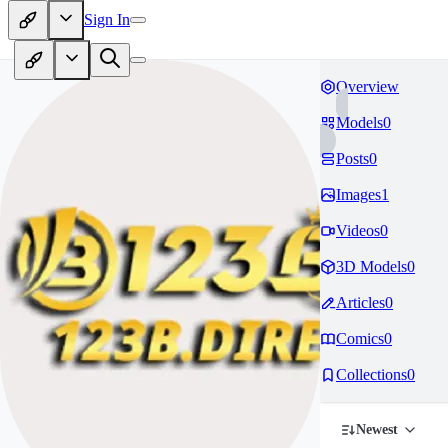
Sign In
Overview
Models
0
Posts
0
Images
1
Videos
0
3D Models
0
Articles
0
Comics
0
Collections
0
Newest