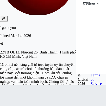
Filters
1gomcyou
Joined
Mar 14, 2026
22/1B QL13, Phường 26, Bình Thạnh, Thành phố
Hồ Chí Minh, Việt Nam
1Gom là nền tảng giải trí trực tuyến uy tín chuyên
cung cấp các trò chơi đổi thưởng hấp dẫn nhất
hiện nay. Với thương hiệu 1Gom lâu đời, chúng
©
Terms
tôi mang đến một không gian cá cược chuyên
Civitai
of
nghiệp và hoàn toàn minh bạch. Chúng tôi tự hào
2026
Service
sở hữu công nghệ bảo mật tiên tiến giúp bảo vệ
thông tin người dùng một cách tuyệt đối. Website:
https://1gom.cyou/ Phone: 0923847562 Địa chỉ:
22/1B QL13, Phường 26,