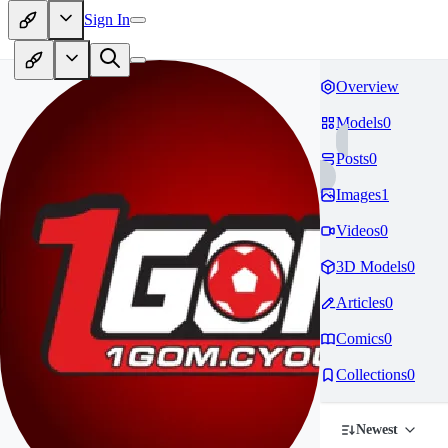
Sign In
Overview
Models
0
Posts
0
Images
1
Videos
0
3D Models
0
Articles
0
Comics
0
Collections
0
Newest