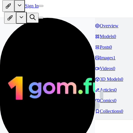
Sign In
Overview
Models
0
Posts
0
Images
1
Videos
0
3D Models
0
Articles
0
Comics
0
Collections
0