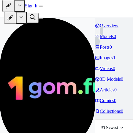
Sign In
Overview
Models
0
Posts
0
Images
1
Videos
0
3D Models
0
Articles
0
Comics
0
Collections
0
Newest