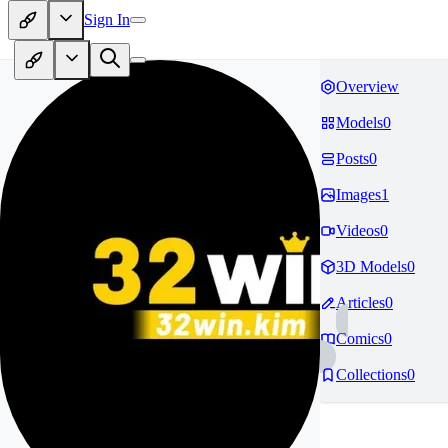
Sign In
Overview
Models
0
Posts
0
Images
1
Videos
0
3D Models
0
Articles
0
Comics
0
Collections
0