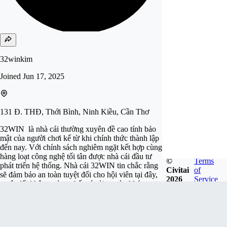
32winkim
Joined
Jun 17, 2025
131 Đ. THĐ, Thới Bình, Ninh Kiều, Cần Thơ
32WIN là nhà cái thường xuyên đề cao tính bảo
mật của người chơi kể từ khi chính thức thành lập
đến nay. Với chính sách nghiêm ngặt kết hợp cùng
hàng loạt công nghệ tối tân được nhà cái đầu tư
©
Terms
phát triển hệ thống. Nhà cái 32WIN tin chắc rằng
Civitai
of
sẽ đảm bảo an toàn tuyệt đối cho hội viên tại đây,
2026
Service
tuyệt đối không xảy ra bất cứ rủi ro nào khác.
Thông tin liên hệ: Thương hiệu: 32WIN Website:
https://32win.kim/ Email:
contact@32win.kim
Số
điện thoại: +8496575328 Địa chỉ: 131 Đ. Trần
Hưng Đạo, Thới Bình, Ninh Kiều, Cần Thơ, Việt