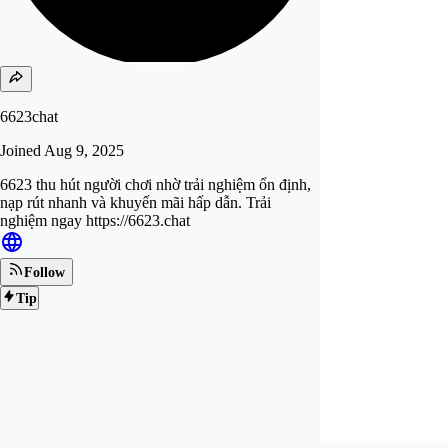
6623chat
Joined
Aug 9, 2025
6623 thu hút người chơi nhờ trải nghiệm ổn định,
nạp rút nhanh và khuyến mãi hấp dẫn. Trải
nghiệm ngay https://6623.chat
Follow
Tip