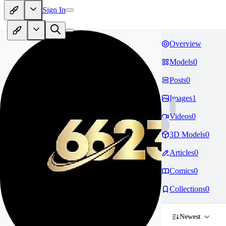
Sign In
Overview
Models
0
Posts
0
Images
1
Videos
0
3D Models
0
Articles
0
Comics
0
Collections
0
Newest