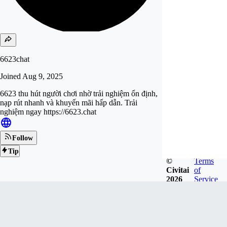
6623chat
Joined
Aug 9, 2025
6623 thu hút người chơi nhờ trải nghiệm ổn định,
nạp rút nhanh và khuyến mãi hấp dẫn. Trải
nghiệm ngay https://6623.chat
Follow
Tip
©
Terms
Civitai
of
2026
Service