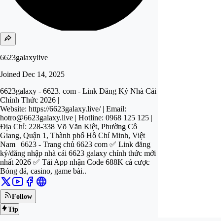
6623galaxylive
Joined
Dec 14, 2025
6623galaxy - 6623. com - Link Đăng Ký Nhà Cái
Chính Thức 2026 |
Website: https://6623galaxy.live/ | Email:
hotro@6623galaxy.live
| Hotline: 0968 125 125 |
Địa Chỉ: 228-338 Võ Văn Kiệt, Phường Cô
Giang, Quận 1, Thành phố Hồ Chí Minh, Việt
Nam | 6623 - Trang chủ 6623 com ✅ Link đăng
ký/đăng nhập nhà cái 6623 galaxy chính thức mới
nhất 2026 ✅ Tải App nhận Code 688K cá cược
Bóng đá, casino, game bài..
Follow
Tip