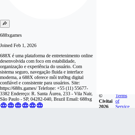
688xgames
Joined
Feb 1, 2026
688X é uma plataforma de entretenimento online
desenvolvida com foco em estabilidade,
organização e experiência do usuário. Com
sistema seguro, navegação fluida e interface
moderna, a 688X oferece môi trường digital
confiável e consistente para usuários. Site:
https://688x.games/ Telefone: +55 (11) 55677-
3382 Endereço: R. Santa Áurea, 233 - Vila Nair,
©
Terms
São Paulo - SP, 04282-040, Brazil Email: 688xg
Civitai
of
2026
Service
Follow
Tip