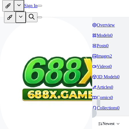
Sign In
Overview
Models
0
Posts
0
Images
2
Videos
0
3D Models
0
Articles
0
Comics
0
Collections
0
Newest