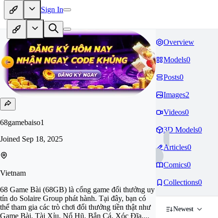
Sign In
Overview
Models
0
Posts
0
Images
2
Videos
0
68gamebaiso1
3D Models
0
Joined
Sep 18, 2025
Articles
0
Comics
0
Vietnam
Collections
0
68 Game Bài (68GB) là cổng game đổi thưởng uy
tín do Solaire Group phát hành. Tại đây, bạn có
thể tham gia các trò chơi đổi thưởng tiền thật như
Newest
Game Bài, Tài Xỉu, Nổ Hũ, Bắn Cá, Xóc Đĩa,...