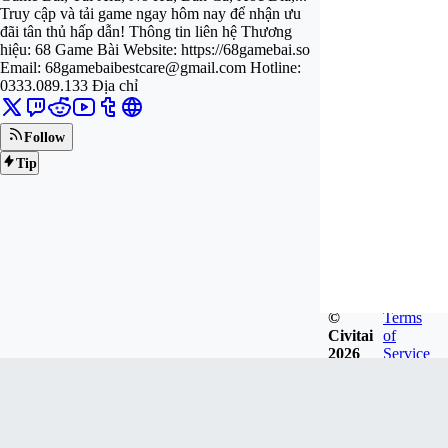
Truy cập và tải game ngay hôm nay để nhận ưu
đãi tân thủ hấp dẫn! Thông tin liên hệ Thương
hiệu: 68 Game Bài Website: https://68gamebai.so
Email:
68gamebaibestcare@gmail.com
Hotline:
0333.089.133 Địa chỉ
Follow
Tip
©
Terms
Civitai
of
2026
Service