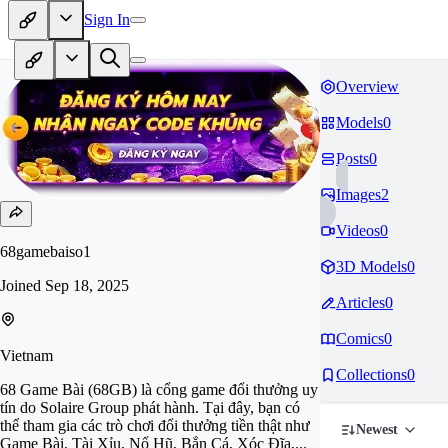
Sign In
Overview
Models
0
Posts
0
Images
2
Videos
0
68gamebaiso1
3D Models
0
Joined
Sep 18, 2025
Articles
0
Comics
0
Vietnam
Collections
0
68 Game Bài (68GB) là cổng game đổi thưởng uy
tín do Solaire Group phát hành. Tại đây, bạn có
thể tham gia các trò chơi đổi thưởng tiền thật như
Newest
Game Bài, Tài Xỉu, Nổ Hũ, Bắn Cá, Xóc Đĩa,...