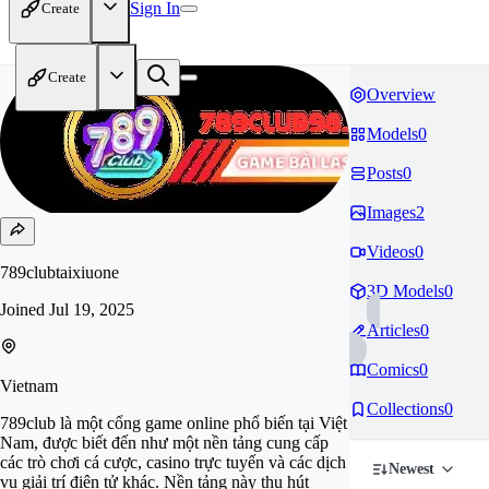
Sign In
Create
Create
Overview
Models
0
Posts
0
Images
2
Videos
0
789clubtaixiuone
3D Models
0
Joined
Jul 19, 2025
Articles
0
Comics
0
Vietnam
Collections
0
789club là một cổng game online phổ biến tại Việt
Nam, được biết đến như một nền tảng cung cấp
các trò chơi cá cược, casino trực tuyến và các dịch
Newest
vụ giải trí điện tử khác. Nền tảng này thu hút