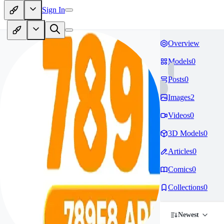
Sign In
Overview
Models
0
Posts
0
Images
2
Videos
0
3D Models
0
Articles
0
Comics
0
Collections
0
Newest