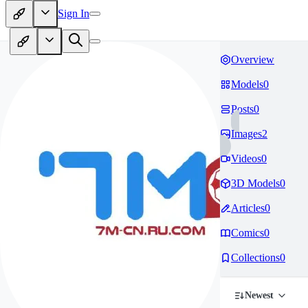
Sign In
Overview
Models
0
Posts
0
Images
2
Videos
0
3D Models
0
Articles
0
Comics
0
Collections
0
Newest