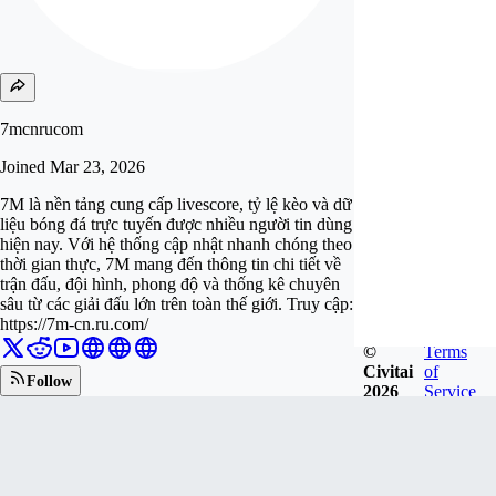
7mcnrucom
Joined
Mar 23, 2026
7M là nền tảng cung cấp livescore, tỷ lệ kèo và dữ
liệu bóng đá trực tuyến được nhiều người tin dùng
hiện nay. Với hệ thống cập nhật nhanh chóng theo
thời gian thực, 7M mang đến thông tin chi tiết về
trận đấu, đội hình, phong độ và thống kê chuyên
sâu từ các giải đấu lớn trên toàn thế giới. Truy cập:
https://7m-cn.ru.com/
©
Terms
Civitai
of
Follow
2026
Service
Tip