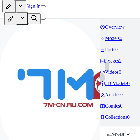
Sign In
Overview
Models
0
Posts
0
Images
2
Videos
0
3D Models
0
Articles
0
Comics
0
Collections
0
Newest